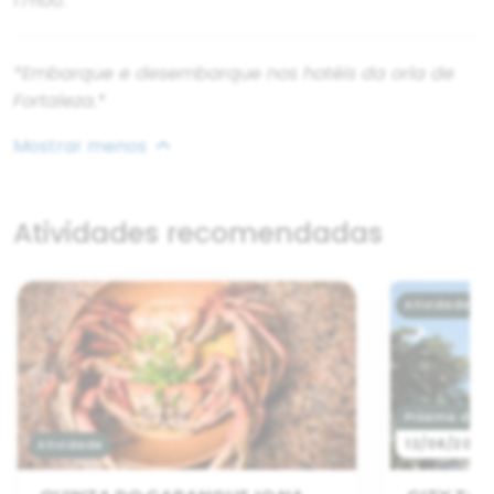
17h00.
*Embarque e desembarque nos hotéis da orla de
Fortaleza.*
Mostrar menos
Atividades recomendadas
Atividade
Próxima data
12/08/2026
Atividade