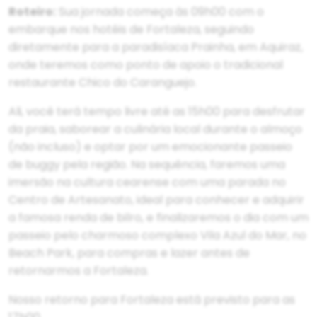
Roteiro:
Sua jornada começa às 09h00 com o
embarque nos hotéis de Fortaleza, seguindo
diretamente para a paradisíaca Prainha, em Aquiraz,
onde teremos como ponto de apoio o tradicional
restaurante Chico do Caranguejo.
Ali, você terá tempo livre até as 15h00 para desfrutar
da praia, saborear a culinária local durante o almoço
(não incluso) e optar por um emocionante passeio
de buggy pela região. Na sequência, faremos uma
imersão na cultura cearense com uma parada no
Centro de Artesanato, ideal para conhecer e adquirir
a famosa renda de bilro, e finalizaremos o dia com um
passeio pelo charmoso complexo Vila Azul do Mar, no
Beach Park, para compras e lazer antes de
retornarmos a Fortaleza.
Nosso retorno para Fortaleza está previsto para as