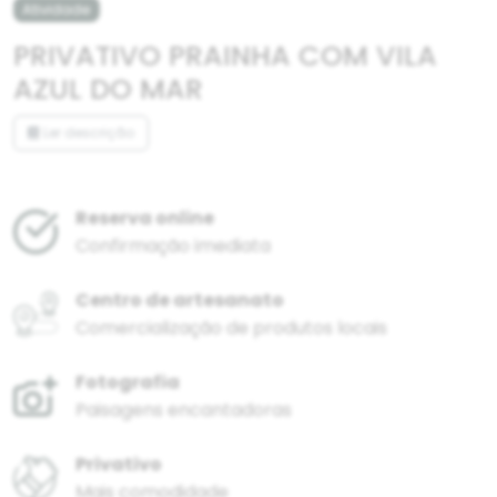
Atividade
PRIVATIVO PRAINHA COM VILA
AZUL DO MAR
Ler descrição
Reserva online
Confirmação imediata
Centro de artesanato
Comercialização de produtos locais
Fotografia
Paisagens encantadoras
Privativo
Mais comodidade