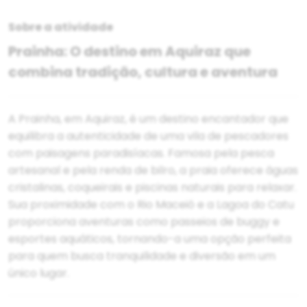
Sobre a atividade
Prainha: O destino em Aquiraz que
combina tradição, cultura e aventura
A Prainha, em Aquiraz, é um destino encantador que
equilibra a autenticidade de uma vila de pescadores
com paisagens paradisíacas. Famosa pela pesca
artesanal e pela renda de bilro, a praia oferece águas
cristalinas, coqueirais e piscinas naturais para relaxar.
Sua proximidade com o Rio Maceió e a Lagoa do Catu
proporciona aventuras como passeios de buggy e
esportes aquáticos, tornando-a uma opção perfeita
para quem busca tranquilidade e diversão em um
único lugar.