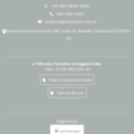
+55 (85) 98134-8825
(85) 2180-6933
reservas@vitorinotur.com.br
Avenida Santos Dumont, 1687, Sala 110, Aldeota. Fortaleza/CE, 60150-
162
J F Morais Turismo e Viagens Ltda.
CNPJ: 27.318.796/0001-81
Politica de privacidade
Termos de uso
Segurança